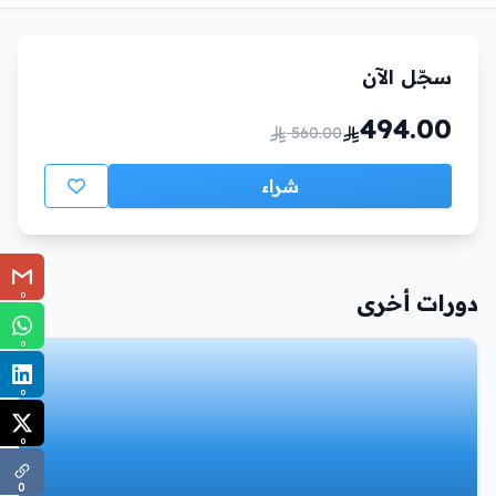
سجّل الآن
494.00
560.00
شراء
0
دورات أخرى
0
0
0
0