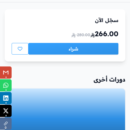
سجّل الآن
266.00
280.00
شراء
0
دورات أخرى
0
0
0
0