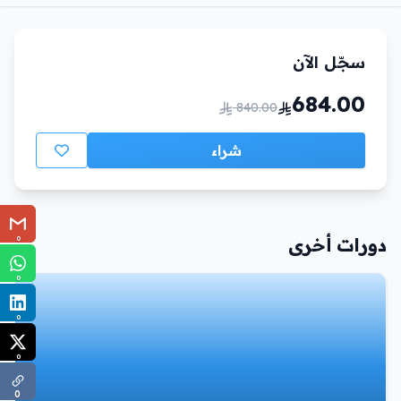
سجّل الآن
684.00
840.00
شراء
0
دورات أخرى
0
0
0
0