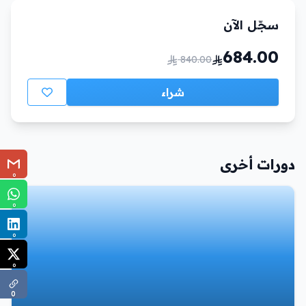
سجّل الآن
684.00
840.00
شراء
دورات أخرى
0
0
0
0
0