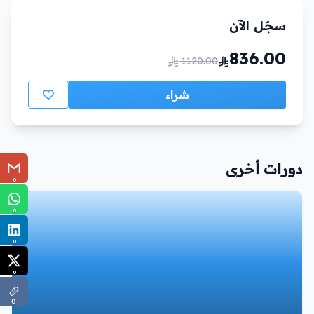
سجّل الآن
836.00
1120.00
شراء
دورات أخرى
0
0
0
0
0