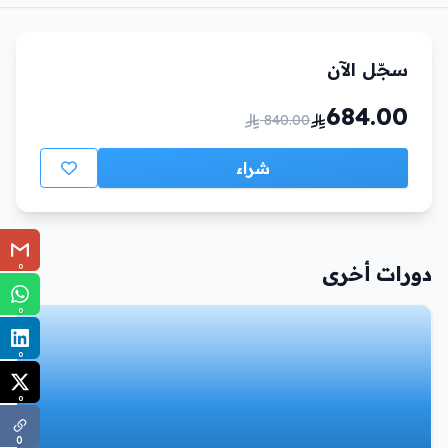
سجّل الآن
684.00
840.00
شراء
0
دورات أخرى
0
0
0
0