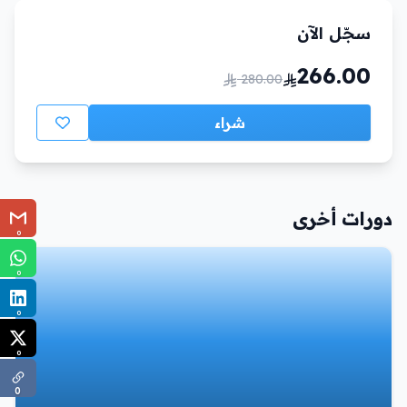
سجّل الآن
266.00
280.00
شراء
دورات أخرى
0
0
0
0
0