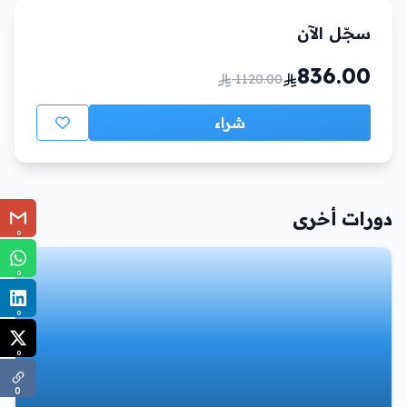
سجّل الآن
836.00
1120.00
شراء
دورات أخرى
0
0
0
0
0