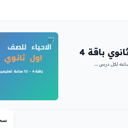
انوي باقة 4
سجّ