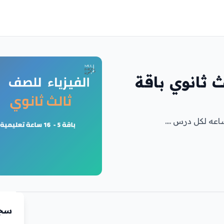
ث ثانوي باقة
سجّ