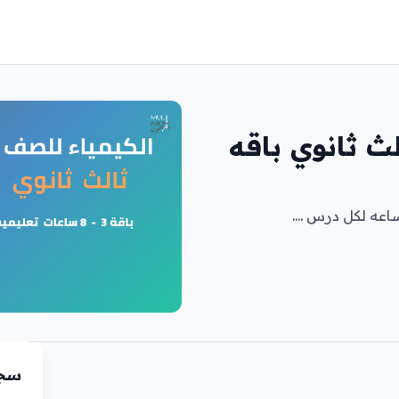
لث ثانوي باقه
سجّ