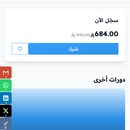
سجّل الآن
684.00
840.00
شراء
0
دورات أخرى
0
0
0
0