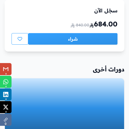
سجّل الآن
684.00
840.00
شراء
دورات أخرى
0
0
0
0
0