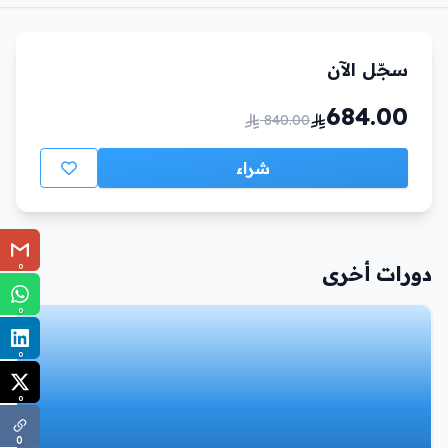
سجّل الآن
684.00
840.00
شراء
0
دورات أخرى
0
0
0
0