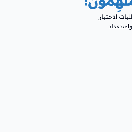
هِمون!
بات الاختبار
استعداد